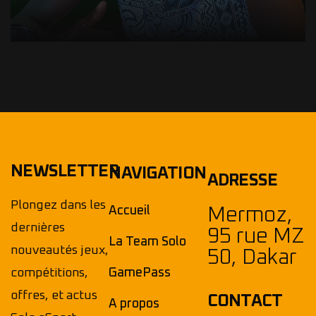
NEWSLETTER
NAVIGATION
ADRESSE
Plongez dans les
Accueil
Mermoz,
dernières
95 rue MZ
La Team Solo
nouveautés jeux,
50, Dakar
compétitions,
GamePass
offres, et actus
CONTACT
A propos